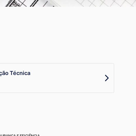
̧ão Técnica
URANÇA E EFICIÊNCIA